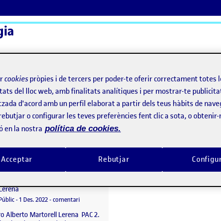
gia
ActiFolios
Aj
ir
cookies
pròpies i de tercers per poder-te oferir correctament totes 
tats del lloc web, amb finalitats analítiques i per mostrar-te publicita
tzada d'acord amb un perfil elaborat a partir dels teus hàbits de nave
rebutjar o configurar les teves preferències fent clic a sota, o obtenir
ó en la nostra
política de cookies.
Acceptar
Rebutjar
Configu
PAC 2. Modernitat i sociologia
per
Publicat per
Alejandro Alberto Martorell
Lerena
m: fem un cafè?
Visibilitat:
Data de publicació
25 gener, 2024 11:41 pm
el PAC 2. Modernitat i sociologia
Públic
-
1 Des. 2022
-
comentari
o Alberto Martorell Lerena PAC 2.