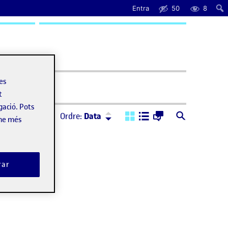
Entra
50
8
uda
les
t
gació. Pots
Ordre:
Descendent
Ordre:
Data
-ne més
rar