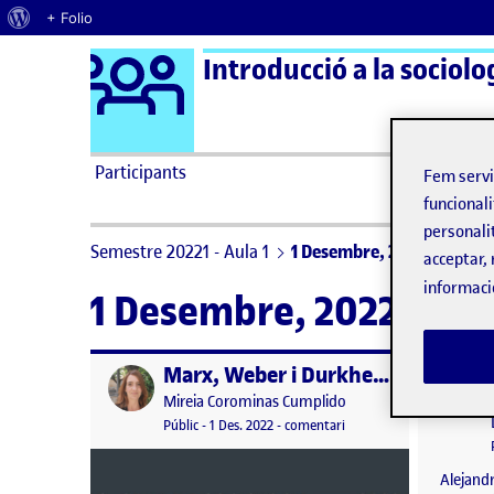
Quant al WordPress
+ Folio
Logo Ágora
Introducció a la sociolo
Saltar al contingut
Participants
Fem serv
funcionali
personali
Semestre 20221 - Aula 1
1 Desembre, 2022
acceptar, 
informaci
1 Desembre, 2022
Marx, Weber i Durkheim: fem un cafè?
Publicat per
Publicat 
Publicat per
Mireia Corominas Cumplido
Visibilitat:
Data de publicació
19 desembre, 2022 11:32 am
el Marx, Weber i Durkhei
Públic
-
1 Des. 2022
-
comentari
Alejandr