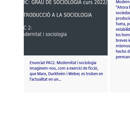
Moderni
“Ahora b
sociedad
producid
fuera, 
estabili
los homb
breves i
mismos 
hecho d
permane
Enunciat PAC2. Modernitat i sociologia
Imaginem-nos, com a exercici de ficció,
que Marx, Durkheim i Weber, es troben en
l’actualitat en un…