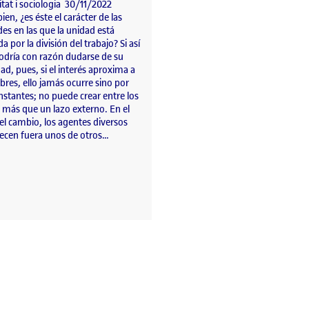
tat i sociologia 30/11/2022
ien, ¿es éste el carácter de las
es en las que la unidad está
a por la división del trabajo? Si así
podría con razón dudarse de su
dad, pues, si el interés aproxima a
res, ello jamás ocurre sino por
nstantes; no puede crear entre los
más que un lazo externo. En el
el cambio, los agentes diversos
cen fuera unos de otros…