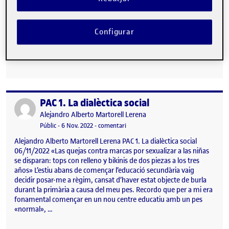
sociedades en las que la unidad está producida por la división del
trabajo? Si así fuera, podría con razón dudarse de su estabilidad,
pues, si el interés aproxima a los hombres, ello jamás ocurre sino
Configurar
por breves instantes; no puede crear entre los mismos más que
un lazo externo. En el hecho del cambio, los agentes diversos
permanecen fuera unos de otros…
PAC 1. La dialèctica social
Publicat per
Publicat per
Alejandro Alberto Martorell Lerena
Visibilitat:
Data de publicació
25 gener, 2024 11:40 pm
el PAC 1. La dialèctica social
Públic
-
6 Nov. 2022
-
comentari
Alejandro Alberto Martorell Lerena PAC 1. La dialèctica social
06/11/2022 «Las quejas contra marcas por sexualizar a las niñas
se disparan: tops con relleno y bikinis de dos piezas a los tres
años» L’estiu abans de començar l’educació secundària vaig
decidir posar-me a règim, cansat d’haver estat objecte de burla
durant la primària a causa del meu pes. Recordo que per a mi era
fonamental començar en un nou centre educatiu amb un pes
«normal», …