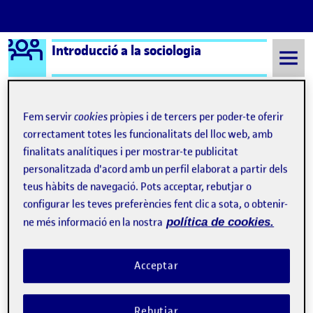
Logo Ágora
Introducció a la sociologia
Saltar al contingut
Fem servir
cookies
pròpies i de tercers per poder-te oferir
correctament totes les funcionalitats del lloc web, amb
Semestre 20221 - Aula 1
Alejandro Alberto Martorell Lerena
finalitats analítiques i per mostrar-te publicitat
Alejandro Alberto
personalitzada d'acord amb un perfil elaborat a partir dels
teus hàbits de navegació. Pots acceptar, rebutjar o
Martorell Lerena
configurar les teves preferències fent clic a sota, o obtenir-
ne més informació en la nostra
política de cookies.
PAC 2. Modernitat i sociologia
Publicat per
Publicat per
Alejandro Alberto Martorell Lerena
Acceptar
Visibilitat:
Data de publicació
25 gener, 2024 11:41 pm
el PAC 2. Modernitat i sociologia
Públic
-
1 Des. 2022
-
comentari
Alejandro Alberto Martorell Lerena PAC 2. Modernitat i
sociologia 30/11/2022 “Ahora bien, ¿es éste el carácter de las
Rebutjar