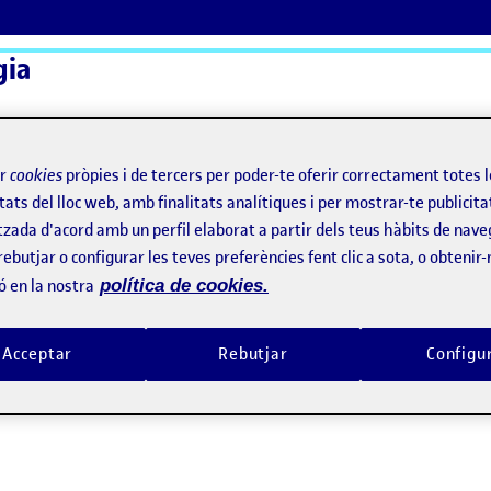
gia
ActiFolios
Aj
ir
cookies
pròpies i de tercers per poder-te oferir correctament totes 
tats del lloc web, amb finalitats analítiques i per mostrar-te publicita
tzada d'acord amb un perfil elaborat a partir dels teus hàbits de nave
rebutjar o configurar les teves preferències fent clic a sota, o obtenir
ó en la nostra
política de cookies.
Acceptar
Rebutjar
Configu
tilitat i món actual: La segregació urbana