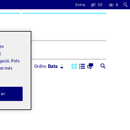
Entra
50
8
uda
les
t
gació. Pots
Ordre:
Descendent
Ordre:
Data
-ne més
rar