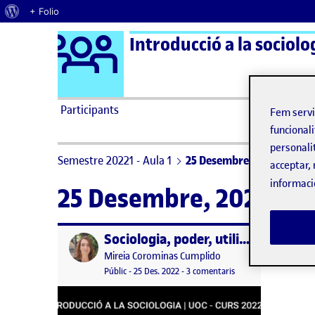
Quant al WordPress
+ Folio
Logo Ágora
Introducció a la sociolo
Saltar al contingut
Participants
Fem serv
funcionali
personali
Semestre 20221 - Aula 1
25 Desembre, 2022
acceptar, 
informaci
25 Desembre, 2022
Sociologia, poder, utilitat i món actual: La segregació urbana
Publicat per
Publicat per
Mireia Corominas Cumplido
Visibilitat:
Data de publicació
21 gener, 2023 11:45 am
a Sociologia, poder, u
Públic
-
25 Des. 2022
-
3 comentaris