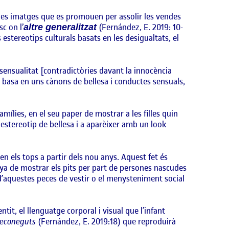
 les imatges que es promouen per assolir les vendes
c on l’
(Fernández, E. 2019: 10-
altre generalitzat
estereotips culturals basats en les desigualtats, el
ensualitat [contradictòries davant la innocència
 basa en uns cànons de bellesa i conductes sensuals,
mílies, en el seu paper de mostrar a les filles quin
estereotip de bellesa i a aparèixer amb un look
en els tops a partir dels nou anys. Aquest fet és
ya de mostrar els pits per part de persones nascudes
d’aquestes peces de vestir o el menysteniment social
tit, el llenguatge corporal i visual que l’infant
 reconeguts
(Fernández, E. 2019:18) que reproduirà