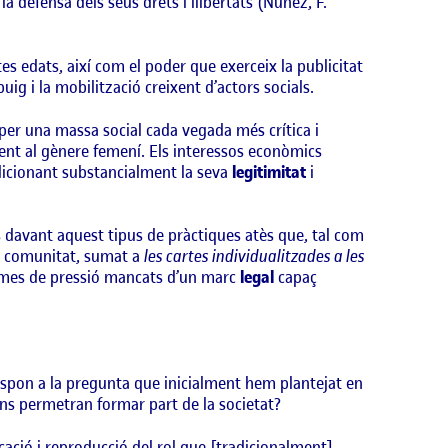
la defensa dels seus drets i llibertats (Núñez, F.
 edats, així com el poder que exerceix la publicitat
g i la mobilització creixent d’actors socials.
er una massa social cada vegada més crítica i
ent al gènere femení. Els interessos econòmics
ndicionant substancialment la seva
legitimitat
i
s davant aquest tipus de pràctiques atès que, tal com
la comunitat, sumat a
les cartes individualitzades a les
mes de pressió mancats d’un marc
legal
capaç
, respon a la pregunta que inicialment hem plantejat en
ens permetran formar part de la societat?
icació i reproducció del rol que [tradicionalment]