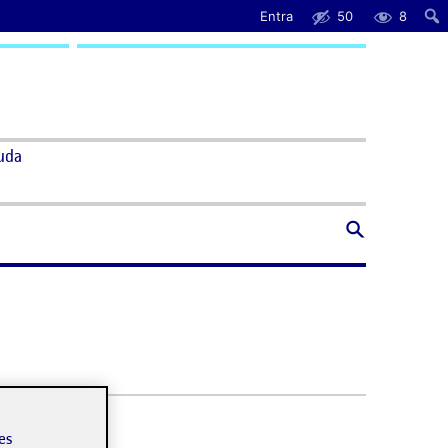
Entra
50
8
uda
les