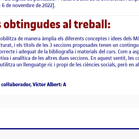
: 6 de novembre de 2022].
 obtingudes al treball:
mobilitza de manera àmplia els diferents conceptes i idees dels M
ructurat, i els títols de les 3 seccions proposades tenen un conting
orrecte i adequat de la bibliografia i materials del curs. Com a as
ptiva i analítica de les altres dues seccions. En aquest sentit, l
utilitza un llenguatge ric i propi de les ciències socials, però en 
 col·laborador, Víctor Albert: A
E LA INFÀNCIA