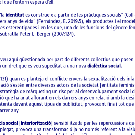
 que l’entorn espera d’ell.
“la
identitat
es construeix a partir de les pràctiques socials” (Coll-
ers anys de vida” (Fernández, E. 2019:5), els productes i el model
tes
estereotipades i en les que, una de les funcions del gènere fem
subratlla Peter L. Berger (2007:124).
eu aquí qüestionada per part de diferents col·lectius que posen d
a un dret que es veu supeditat a una nova
dialèctica social.
:131) quan es planteja el conflicte envers la sexualització dels infa
ció s’estén entre diversos actors de la societat [entitats femini
tratègia de màrqueting un risc per al desenvolupament social del
ació que ha anat aflorant en els darrers anys en relació amb la de
enta davant aquest tipus de publicitat, provocant fins i tot que 
arrer any.
ia social
[
interiorització
] sensibilitzada per les repercussions qu
 plegat, provoca una transformació ja no només referent a la visió 