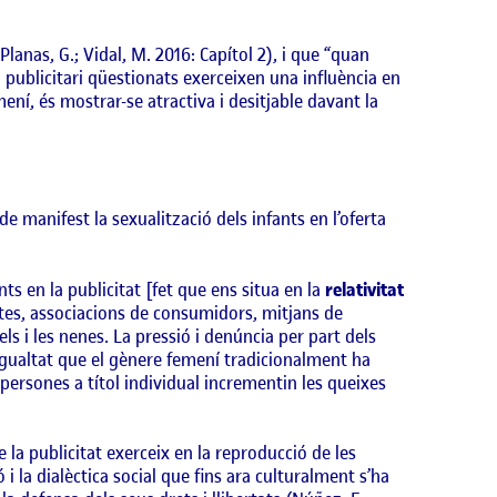
Planas, G.; Vidal, M. 2016: Capítol 2), i que “quan
 publicitari qüestionats exerceixen una influència en
ení, és mostrar-se atractiva i desitjable davant la
e manifest la sexualització dels infants en l’oferta
nts en la publicitat [fet que ens situa en la
relativitat
stes, associacions de consumidors, mitjans de
s i les nenes. La pressió i denúncia per part dels
sigualtat que el gènere femení tradicionalment ha
persones a títol individual incrementin les queixes
e la publicitat exerceix en la reproducció de les
i la dialèctica social que fins ara culturalment s’ha