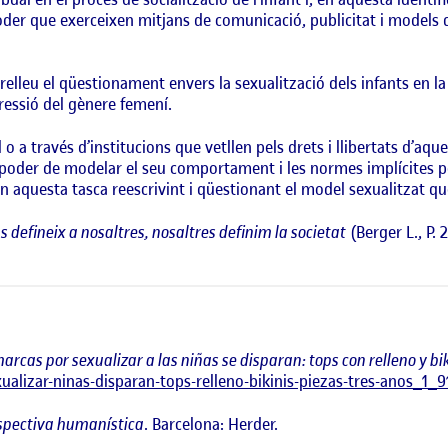
poder que exerceixen mitjans de comunicació, publicitat i models 
elleu el qüestionament envers la sexualització dels infants en la
pressió del gènere femení.
al o a través d’institucions que vetllen pels drets i llibertats d’a
poder de modelar el seu comportament i les normes implícites per
 en aquesta tasca reescrivint i qüestionant el model sexualitzat 
s defineix a nosaltres, nosaltres definim la societat
(Berger L., P. 
rcas por sexualizar a las niñas se disparan: tops con relleno y bik
alizar-ninas-disparan-tops-relleno-bikinis-piezas-tres-anos_1_9
erspectiva humanística
. Barcelona: Herder.