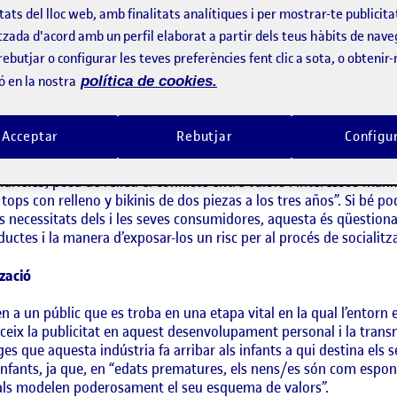
tats del lloc web, amb finalitats analítiques i per mostrar-te publicita
tre 1.500 i 2.000 paraules , en el qual haureu de comentar, en clau
tzada d'acord amb un perfil elaborat a partir dels teus hàbits de nave
a las niñas se disparan: tops con relleno y bikinis de dos piezas 
rebutjar o configurar les teves preferències fent clic a sota, o obtenir
 comunicació, la publicitat i el món de la moda en la socialitzaci
ó en la nostra
política de cookies.
per parlar de la tensió entre autonomia i heteronomia i ajudar 
ejudicis i estereotips socialment construïts.
Acceptar
Rebutjar
Configu
a, M: 2016), o som nosaltres els que (re)escrivim les normes que 
iario.es
, posa de relleu el conflicte entre valors i interessos manif
 tops con relleno y bikinis de dos piezas a los tres años”. Si bé 
es necessitats dels i les seves consumidores, aquesta és qüestion
uctes i la manera d’exposar-los un risc per al procés de socialitza
tzació
 a un públic que es troba en una etapa vital en la qual l’entorn 
ceix la publicitat en aquest desenvolupament personal i la transmi
tges que aquesta indústria fa arribar als infants a qui destina el
ls infants, ja que, en “edats prematures, els nens/es són com esp
quals modelen poderosament el seu esquema de valors”.