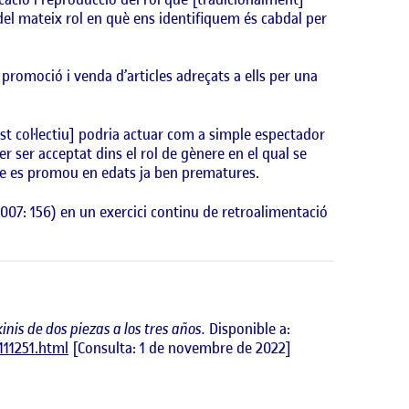
del mateix rol en què ens identifiquem és cabdal per
 promoció i venda d’articles adreçats a ells per una
quest col·lectiu] podria actuar com a simple espectador
 ser acceptat dins el rol de gènere en el qual se
que es promou en edats ja ben prematures.
2007: 156) en un exercici continu de retroalimentació
inis de dos piezas a los tres años.
Disponible a:
111251.html
[Consulta: 1 de novembre de 2022]