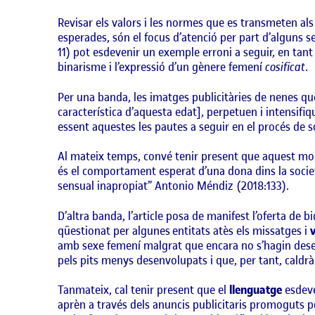
Revisar els valors i les normes que es transmeten al
esperades, són el focus d’atenció per part d’alguns se
11) pot esdevenir un exemple erroni a seguir, en tant 
binarisme i l’expressió d’un gènere femení
cosificat
.
Per una banda, les imatges publicitàries de nenes qu
característica d’aquesta edat], perpetuen i intensifi
essent aquestes les pautes a seguir en el procés de so
Al mateix temps, convé tenir present que aquest mod
és el comportament esperat d’una dona dins la societ
sensual inapropiat” Antonio Méndiz (2018:133).
D’altra banda, l’article posa de manifest l’oferta de b
qüestionat per algunes entitats atès els missatges i
amb sexe femení malgrat que encara no s’hagin desenv
pels pits menys desenvolupats i que, per tant, caldrà
Tanmateix, cal tenir present que el
llenguatge
esdevé 
aprèn a través dels anuncis publicitaris promoguts