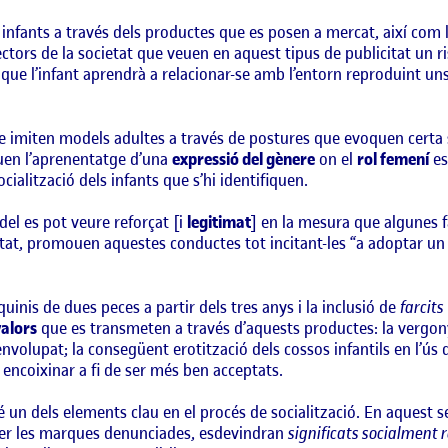
s infants a través dels productes que es posen a mercat, així com
ctors de la societat que veuen en aquest tipus de publicitat un ris
que l’infant aprendrà a relacionar-se amb l’entorn reproduint uns 
e imiten models adultes a través de postures que evoquen certa s
quen l’aprenentatge d’una
expressió del gènere
on el
rol femení
es
cialització dels infants que s’hi identifiquen.
el es pot veure reforçat [i
legitimat
] en la mesura que algunes fa
at, promouen aquestes conductes tot incitant-les “a adoptar un 
iquinis de dues peces a partir dels tres anys i la inclusió de
farcits
valors
que es transmeten a través d’aquests productes: la vergon
olupat; la consegüent erotització dels cossos infantils en l’ús 
 encoixinar a fi de ser més ben acceptats.
un dels elements clau en el procés de socialització. En aquest sen
 per les marques denunciades, esdevindran
significats socialment