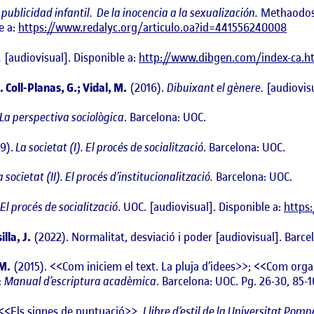
publicidad infantil. De la inocencia a la sexualización.
Methaodos. 
e a:
https://www.redalyc.org/articulo.oa?id=441556240008
.
[audiovisual]. Disponible a:
http://www.dibgen.com/index-ca.h
 Coll-Planas, G.; Vidal, M.
(2016).
Dibuixant el gènere.
[audiovisu
La perspectiva sociològica
. Barcelona: UOC.
9).
La societat (I). El procés de socialització
. Barcelona: UOC.
a societat (II). El procés d’institucionalització.
Barcelona: UOC.
El procés de socialització
. UOC. [audiovisual]. Disponible a:
https
lla, J.
(2022). Normalitat, desviació i poder [audiovisual]. Barce
 M.
(2015). <<Com iniciem el text. La pluja d’idees>>; <<Com orga
:
Manual d’escriptura acadèmica
. Barcelona: UOC. Pg. 26-30, 85-1
 <<Els signes de puntuació>>.
Llibre d’estil de la Universitat Pom