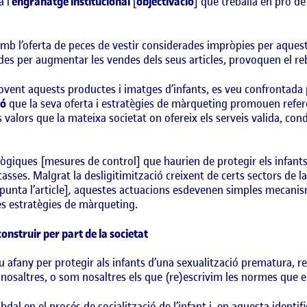
 l’
engranatge institucional
[
objectivació
] que treballa en pro de 
 l’oferta de peces de vestir considerades impròpies per aquestes
s per augmentar les vendes dels seus articles, provoquen el rebui
ent aquests productes i imatges d’infants, es veu confrontada p
ió
que la seva oferta i estratègies de màrqueting promouen refer
 valors que la mateixa societat on ofereix els serveis valida, co
lògiques [mesures de control] que haurien de protegir els infant
sses. Malgrat la desligitimització creixent de certs sectors de 
unta l’article]
,
aquestes actuacions esdevenen simples mecanis
ves estratègies de màrqueting.
onstruir per part de la societat
el seu afany per protegir als infants d’una sexualització prematura
 nosaltres, o som nosaltres els que (re)escrivim les normes que 
al en el procés de socialització de l’infant i, en aquesta identif