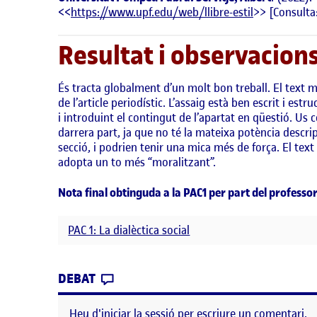
<<
https://www.upf.edu/web/llibre-estil
>> [Consulta
Resultat i observacions
És tracta globalment d’un molt bon treball. El text 
de l’article periodístic. L’assaig està ben escrit i est
i introduint el contingut de l’apartat en qüestió. Us c
darrera part, ja que no té la mateixa potència descri
secció, i podrien tenir una mica més de força. El text 
adopta un to més “moralitzant”.
Nota final obtinguda a la PAC1 per part del professor
PAC 1: La dialèctica social
CONTRIBUTION
0
EL PUBLICITAT I SEXUALITZACIÓ D
DEBAT
Heu d'
iniciar la sessió
per escriure un comentari.