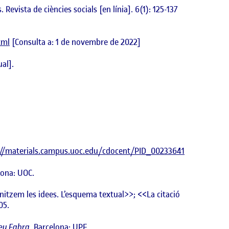
Revista de ciències socials [en línia]. 6(1): 125-137
tml
[Consulta a: 1 de novembre de 2022]
al].
://materials.campus.uoc.edu/cdocent/PID_00233641
lona: UOC.
nitzem les idees. L’esquema textual>>; <<La citació
05.
peu Fabra.
Barcelona: UPF.