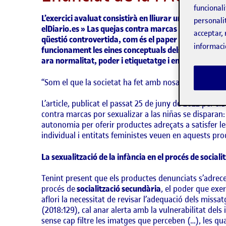
funcionali
L’exercici avaluat consistirà en lliurar un escrit d’en
personali
elDiario.es » Las quejas contra marcas por sexualizar 
acceptar, 
qüestió controvertida, com és el paper dels mitjans de
informaci
funcionament les eines conceptuals dels materials 
ara normalitat, poder i etiquetatge i entendre
els pr
“Som el que la societat ha fet amb nosaltres” (Rovir
L’article, publicat el passat 25 de juny de 2022 per
elD
contra marcas por sexualizar a las niñas se disparan:
autonomia per oferir productes adreçats a satisfer l
individual i entitats feministes veuen en aquests prod
La sexualització de la infància en el procés de sociali
Tenint present que els productes denunciats s’adrecen
procés de
socialització secundària
, el poder que exer
aflori la necessitat de revisar l’adequació dels missa
(2018:129), cal anar alerta amb la vulnerabilitat de
sense cap filtre les imatges que perceben (…), les 