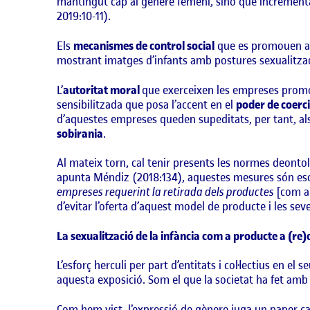
mantingut cap al gènere femení, sinó que incrementa
2019:10-11).
Els
mecanismes de control social
que es promouen amb
mostrant imatges d’infants amb postures sexualitzade
L’
autoritat moral
que exerceixen les empreses promov
sensibilitzada que posa l’accent en el
poder de coerc
d’aquestes empreses queden supeditats, per tant, als
sobirania
.
Al mateix torn, cal tenir presents les normes deonto
apunta Méndiz (2018:134), aquestes mesures són esca
empreses requerint la retirada dels productes
[com ap
d’evitar l’oferta d’aquest model de producte i les se
La sexualització de la infància com a producte a (re)c
L’esforç herculi per part d’entitats i col·lectius en 
aquesta exposició. Som el que la societat ha fet amb
Com hem vist, l’expressió de gènere juga un paper cabd