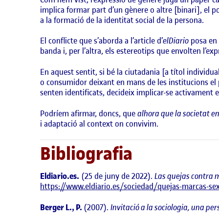
implica formar part d’un gènere o altre [binari], el 
a la formació de la identitat social de la persona.
El conflicte que s’aborda a l’article d’
elDiario
posa en r
banda i, per l’altra, els estereotips que envolten l’ex
En aquest sentit, si bé la ciutadania [a títol individu
o consumidor deixant en mans de les institucions el 
senten identificats, decideix implicar-se activament
Podríem afirmar, doncs, que
alhora que la societat en
i adaptació al context on convivim.
Bibliografia
Eldiario.es.
(25 de juny de 2022).
Las quejas contra ma
https://www.eldiario.es/sociedad/quejas-marcas-sexu
Berger L., P.
(2007).
Invitació a la sociologia, una p