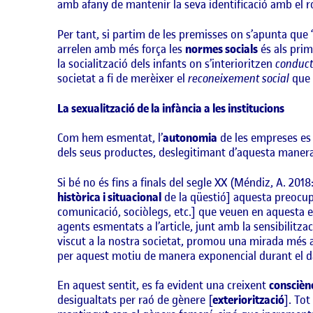
amb afany de mantenir la seva identificació amb el rol
Per tant, si partim de les premisses on s’apunta que 
arrelen amb més força les
normes socials
és als prim
la socialització dels infants on s’interioritzen
conduc
societat a fi de merèixer el
reconeixement social
que 
La sexualització de la infància a les institucions
Com hem esmentat, l’
autonomia
de les empreses es v
dels seus productes, deslegitimant d’aquesta maner
Si bé no és fins a finals del segle XX (Méndiz, A. 2018
històrica i situacional
de la qüestió] aquesta preocupa
comunicació, sociòlegs, etc.] que veuen en aquesta es
agents esmentats a l’article, junt amb la sensibilitz
viscut a la nostra societat, promou una mirada més at
per aquest motiu de manera exponencial durant el d
En aquest sentit, es fa evident una creixent
consciènc
desigualtats per raó de gènere [
exteriorització
]. Tot