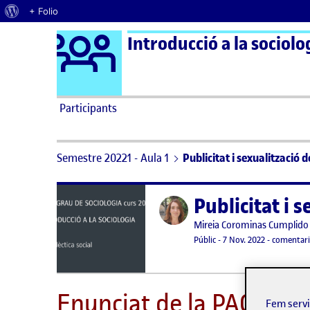
Quant al WordPress
+ Folio
Logo Ágora
Introducció a la sociolo
Saltar al contingut
Participants
Semestre 20221 - Aula 1
Publicitat i sexualització d
Publicitat i s
Publicat per
Publicat per
Mireia Corominas Cumplido
Visibilitat:
Data de publicació
19 desembre
Públic
-
7 Nov. 2022
-
comentari
Enunciat de la PAC
Fem serv