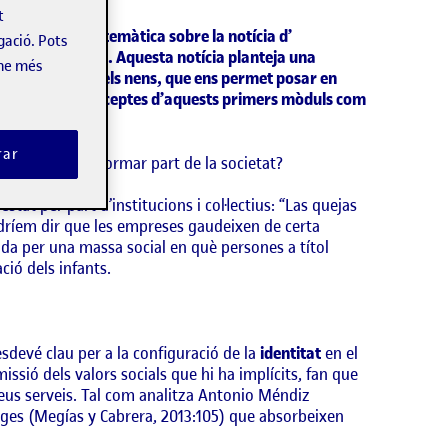
t
 sociològica, la temàtica sobre la notícia d’
gació. Pots
a los tres años «. Aquesta notícia planteja una
-ne més
ó de les nenes i els nens, que ens permet posar en
a comprendre conceptes d’aquests primers mòduls com
rar
ens permetran formar part de la societat?
estat per part d’institucions i col·lectius: “Las quejas
podríem dir que les empreses gaudeixen de certa
ada per una massa social en què persones a títol
ció dels infants.
esdevé clau per a la configuració de la
identitat
en el
ssió dels valors socials que hi ha implícits, fan que
s seus serveis. Tal com analitza Antonio Méndiz
onges (Megías y Cabrera, 2013:105) que absorbeixen