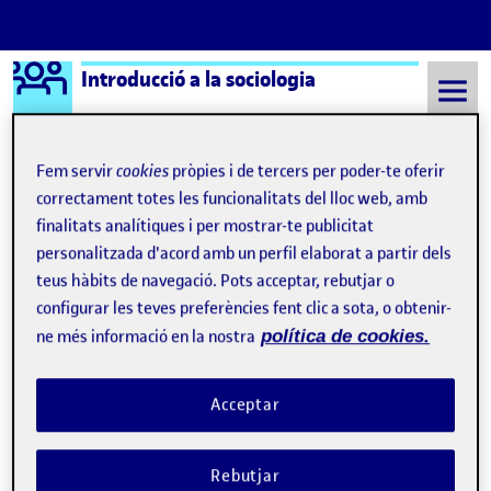
Logo Ágora
Introducció a la sociologia
Saltar al contingut
Fem servir
cookies
pròpies i de tercers per poder-te oferir
correctament totes les funcionalitats del lloc web, amb
Semestre 20221 - Aula 1
8 Setembre, 2021
finalitats analítiques i per mostrar-te publicitat
personalitzada d'acord amb un perfil elaborat a partir dels
8 Setembre, 2021
teus hàbits de navegació. Pots acceptar, rebutjar o
configurar les teves preferències fent clic a sota, o obtenir-
ne més informació en la nostra
política de cookies.
Acceptar
Rebutjar