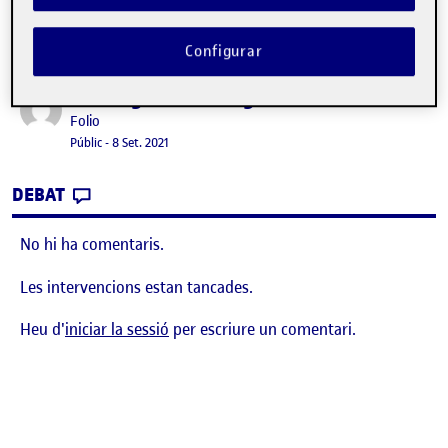
Configurar
Benvinguts i benvingudes!
Publicat per
Publicat per
Folio
Visibilitat:
Data de publicació
15 setembre, 2022 3:08 pm
Públic
-
8 Set. 2021
CONTRIBUTION
0
EL BENVINGUTS I BENVINGUDES!
DEBAT
No hi ha comentaris.
Les intervencions estan tancades.
Heu d'
iniciar la sessió
per escriure un comentari.